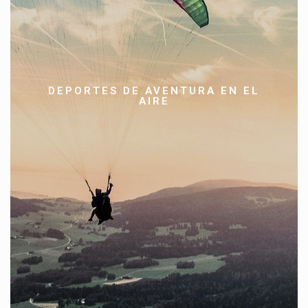
puenting, paracaidismo, parapente, descenso en
tradicionales son:
, etc
tirolina, montar en ultraligero
deportes de
De entre todas las opciones existentes, hay
que cuentan con un mayor número de
aventuras en el aire
practicantes. Las más populares son el vuelo en parapente y el
puenting.
DEPORTES DE AVENTURA EN EL
El parapente posiblemente es la actividad que se realiza en el
AIRE
aire con mayor seguimiento porque es sencillamente
apasionante. Consiste en lanzarse al vacío, normalmente por la
pendiente de una montaña, en un planeador ultraligero muy
flexible que se parece mucho a un paracaídas. Quienes lo han
probado aseguran que nunca han sentido un sensación de
libertad tan pura, además de un inconfundible subidón de
adrenalina sin comparación.
El puenting es la actividad perfecta para los amantes de las
emociones fuertes en muy pocos segundos. Saltar al vacío
desde un puente ofrece sensaciones únicas que quien prueba
repite.