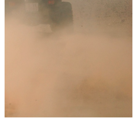
tienen en común que requieren de una preparación técnica y
paquetes multiaventura
o de forma independientes y específica, y
Estas actividades físicas normalmente se ofrecen como
armonía con la Naturaleza.
Esta es la motivación principal de Expediciona: el contacto y
realizados en espacios cerrados como en el gimnasio.
proporciona muchas ventajas en comparación con los deportes
multiaventura
es que se realizan al aire libre y esto nos
La característica principal de practicar los llamados
deportes
DEPORTES MULTIAVENTURA