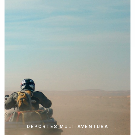
mejorar el rendimiento y rebajar los niveles de estres
particulares o empresas opten por elegir estas actividades para
edad y clase social, por eso es cada vez mas frecuente que
Ambos aspectos son fundamentales para personas de cualquier
motivación y la desconexión mental.
multiaventura
son muy diversos. Entre ellos encontramos la
Pero además del campo social, los
beneficios de los deportes
animan a practicarlo.
grupo, goza de un gran atractivo para las personas que se
oportunidad de practicar deporte al aire libre con amigos o en
planes más demandados en cualquier época del año. Y es que, la
Las actividades multiaventura se han convertido en uno de los
juegos de Gymkhana ó los paseos en globo.
tiro neumático, navegar en canoas, rutas en quad, el paintball,
multiaventura son la tirolina, el tiro con arco y tiro con cerbatana,
DEPORTES MULTIAVENTURA
Algunos de los más practicados en estos paquetes de deportes
logística para poderse realizar.