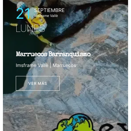
29
AGOSTO
Yungas, Coroico.
SÁBADO
ismo
Exploración Barranco
Cristobal
Yungas, Coroico. | Bolivia.
VER MÁS