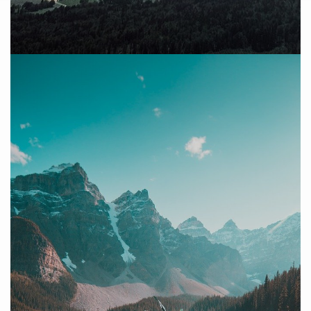
poco a poco.
vistas del paisaje mientras te desplazas con la tabla remando
Sólo necesitarás un poco de equilibrio y ganas de disfrutar de las
recomendamos que descubras este nuevo deporte acuático.
Otra opción es el Paddle Surf. Si aún no lo has probado te
el agua.
Los más atrevidos incluso pueden realizar auténticas piruetas en
mar gracias a unos propulsores de agua a presión en los pies.
moda por ser novedoso y exclusivo. Consiste en sobrevolar el
Flyboard. El Flyboard es el deporte de aventura que está más de
son muy diversos. Podemos encontrar actividades como el