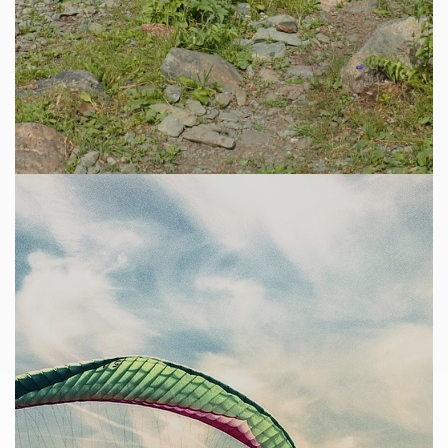
acercaban a las bases de las montañas que planeaban
ascender.
DEPORTES EN EL AIRE
en el aire están reservados a aquellos
deportes de aventuras
Los
que son amantes de la adrenalina.
Englobadas dentro de este medio, encontramos muchas
disciplinas distintas y cada vez van apareciendo nuevas. Las más